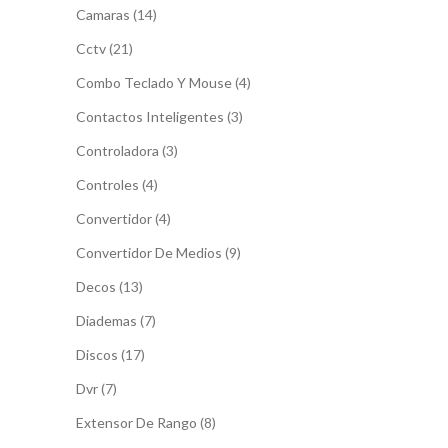
14
Camaras
14
productos
21
Cctv
21
productos
4
Combo Teclado Y Mouse
4
productos
3
Contactos Inteligentes
3
productos
3
Controladora
3
productos
4
Controles
4
productos
4
Convertidor
4
productos
9
Convertidor De Medios
9
productos
13
Decos
13
productos
7
Diademas
7
productos
17
Discos
17
productos
7
Dvr
7
productos
8
Extensor De Rango
8
productos