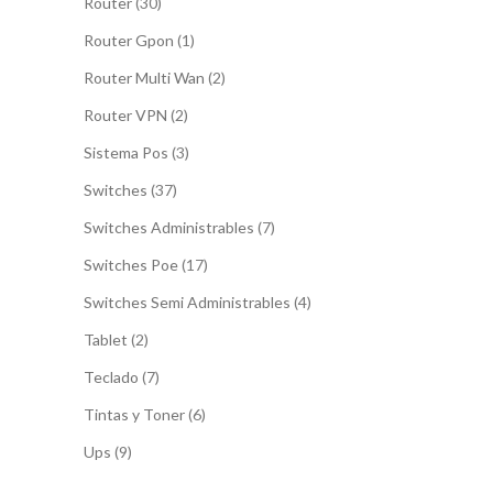
30
Router
30
productos
1
Router Gpon
1
producto
2
Router Multi Wan
2
productos
2
Router VPN
2
productos
3
Sistema Pos
3
productos
37
Switches
37
productos
7
Switches Administrables
7
productos
17
Switches Poe
17
productos
4
Switches Semi Administrables
4
productos
2
Tablet
2
productos
7
Teclado
7
productos
6
Tintas y Toner
6
productos
9
Ups
9
productos