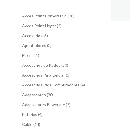
28
Acces Point Corporativo
28
productos
2
Acces Point Hogar
2
productos
3
Accesorios
3
productos
2
Apuntadores
2
productos
1
Morral
1
producto
20
Accesorios de Redes
20
productos
5
Accesorios Para Celular
5
productos
4
Accesorios Para Computadores
4
productos
30
Adaptadores
30
productos
2
Adaptadores Powerline
2
productos
Instagram
Facebook
4
Baterias
4
productos
14
Cable
14
productos