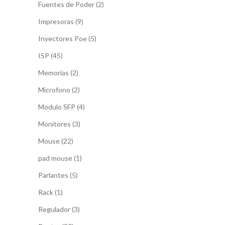
2
Fuentes de Poder
2
productos
9
Impresoras
9
productos
5
Inyectores Poe
5
productos
45
ISP
45
productos
2
Memorias
2
productos
2
Microfono
2
productos
4
Modulo SFP
4
productos
3
Monitores
3
productos
22
Mouse
22
productos
1
pad mouse
1
producto
5
Parlantes
5
productos
1
Rack
1
producto
3
Regulador
3
productos