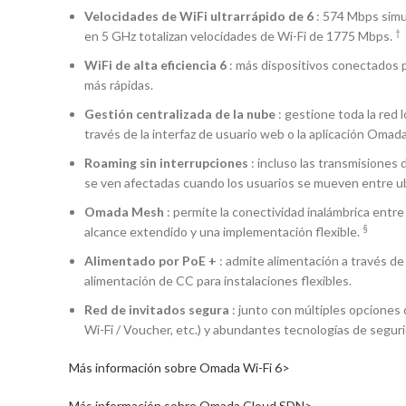
Velocidades de WiFi ultrarrápido de 6
: 574 Mbps simu
†
en 5 GHz totalizan velocidades de Wi-Fi de 1775 Mbps.
WiFi de alta eficiencia 6
: más dispositivos conectados 
más rápidas.
Gestión centralizada de la nube
: gestione toda la red 
través de la interfaz de usuario web o la aplicación Omada
Roaming sin interrupciones
: incluso las transmisiones 
se ven afectadas cuando los usuarios se mueven entre u
Omada Mesh
: permite la conectividad inalámbrica entr
§
alcance extendido y una implementación flexible.
Alimentado por PoE +
: admite alimentación a través de
alimentación de CC para instalaciones flexibles.
Red de invitados segura
: junto con múltiples opciones
Wi-Fi / Voucher, etc.) y abundantes tecnologías de seguri
Más información sobre Omada Wi-Fi 6>
Más información sobre Omada Cloud SDN>