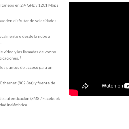
ltáneos en 2.4 GHz y 1201 Mbps
pueden disfrutar de velocidades
localmente o desde la nube a
.
de video y las llamadas de voz no
§
bicaciones.
e los puntos de acceso para un
 Ethernet (802.3at) y fuente de
 de autenticación (SMS / Facebook
dad inalámbrica.