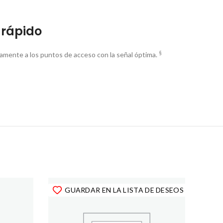
 rápido
§
camente a los puntos de acceso con la señal óptima.
GUARDAR EN LA LISTA DE DESEOS
GUARDAR EN LA LISTA DE DESEOS
GUARDAR EN LA LISTA DE DESEOS
GUARDAR EN LA LISTA DE DESEOS