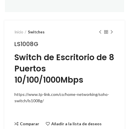
Inicio
Switches
LS1008G
Switch de Escritorio de 8
Puertos
10/100/1000Mbps
Instagram
Facebook
https://www.tp-link.com/co/home-networking/soho-
switch/ls1008g/
Comparar
Añadir a la lista de deseos