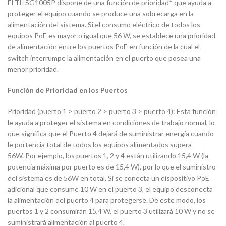
El TL-SG1005P dispone de una función de prioridad* que ayuda a
proteger el equipo cuando se produce una sobrecarga en la
alimentación del sistema. Si el consumo eléctrico de todos los
equipos PoE es mayor o igual que 56 W, se establece una prioridad
de alimentación entre los puertos PoE en función de la cual el
switch interrumpe la alimentación en el puerto que posea una
menor prioridad.
Función de Prioridad en los Puertos
Prioridad (puerto 1 > puerto 2 > puerto 3 > puerto 4): Esta función
le ayuda a proteger el sistema en condiciones de trabajo normal, lo
que significa que el Puerto 4 dejará de suministrar energía cuando
le portencia total de todos los equipos alimentados supera
56W. Por ejemplo, los puertos 1, 2 y 4 están utilizando 15,4 W (la
potencia máxima por puerto es de 15,4 W), por lo que el suministro
del sistema es de 56W en total. Si se conecta un dispositivo PoE
adicional que consume 10 W en el puerto 3, el equipo desconecta
la alimentación del puerto 4 para protegerse. De este modo, los
puertos 1 y 2 consumirán 15,4 W, el puerto 3 utilizará 10 W y no se
suministrará alimentación al puerto 4.