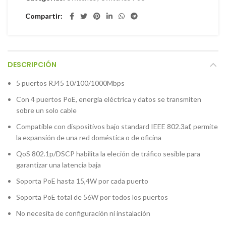
Compartir
DESCRIPCIÓN
5 puertos RJ45 10/100/1000Mbps
Con 4 puertos PoE, energía eléctrica y datos se transmiten
sobre un solo cable
Compatible con dispositivos bajo standard IEEE 802.3af, permite
la expansión de una red doméstica o de oficina
QoS 802.1p/DSCP habilita la eleción de tráfico sesible para
garantizar una latencia baja
Soporta PoE hasta 15,4W por cada puerto
Soporta PoE total de 56W por todos los puertos
No necesita de configuración ni instalación
Instagram
Facebook