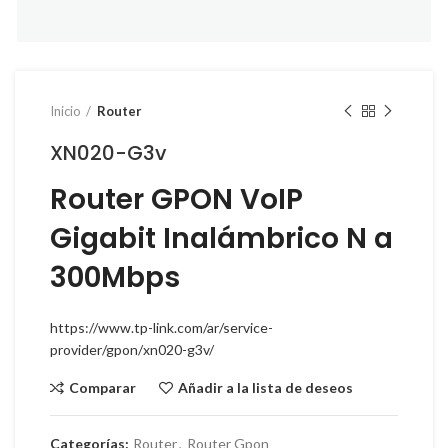
Inicio
Router
XN020-G3v
Router GPON VoIP
Gigabit Inalámbrico N a
300Mbps
https://www.tp-link.com/ar/service-
provider/gpon/xn020-g3v/
Comparar
Añadir a la lista de deseos
Categorías:
Router
,
Router Gpon